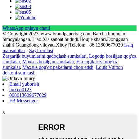
WhatsApp onlayn chati!
© Copyright 2023 |www.brandpaperbag.com Barcha huquqlar
himoyalangan.|Liao Xia sanoat hududi.Houjie shahri.Dongguan
shahri.Guangdong viloyati.Xitoy |Telefon: +86 13609677029
Issiq
mahsulotlar
-
Sayt xaritasi
Zargarlik buyumlarini qadoqlash sumkalari
,
Logotip bosilgan qog'oz
sumkalar
,
Maxsus bosilgan sumkalar
,
Ekologik toza qog'oz
sumkalar
,
Maxsus qog'oz paketlarni chop etish
,
Louis Vuitton
do'koni sumkasi
,
Email yuborish
liuxixi0123
008613609677029
FB Messenger
x