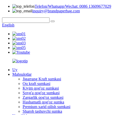
Telefon/Whatsapp/Wechat: 0086 13609677029
inquiry@brandpaperbag.com
English
Uy
Mahsulotlar
Jigarrang Kraft sumkasi
Oq kraft sumkasi
Kiyim qog'oz sumkasi
Sovg'a qog'oz sumkasi
Zargarlik qog'oz sumkasi
Hashamatli qog'oz sumka
Premium xarid qilish sumkasi
Sharob tashuvchi sumka