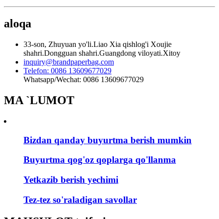
aloqa
33-son, Zhuyuan yo'li.Liao Xia qishlog'i Xoujie
shahri.Dongguan shahri.Guangdong viloyati.Xitoy
inquiry@brandpaperbag.com
Telefon: 0086 13609677029
Whatsapp/Wechat: 0086 13609677029
MA `LUMOT
Bizdan qanday buyurtma berish mumkin
Buyurtma qog'oz qoplarga qo'llanma
Yetkazib berish yechimi
Tez-tez so'raladigan savollar