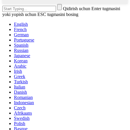
Qidirish uchun Enter tugmasini
yoki yopish uchun ESC tugmasini bosing
English
French
German
Portuguese
Spanish
Russian
Japanese
Korean
Arabic
Irish
Greek
Turkish
Italian
Danish
Romanian
Indonesian
Czech
Afrikaans
Swedish
Polish
Basque