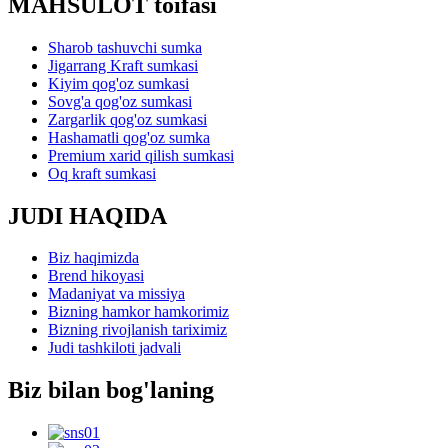
MAHSULOT toifasi
Sharob tashuvchi sumka
Jigarrang Kraft sumkasi
Kiyim qog'oz sumkasi
Sovg'a qog'oz sumkasi
Zargarlik qog'oz sumkasi
Hashamatli qog'oz sumka
Premium xarid qilish sumkasi
Oq kraft sumkasi
JUDI HAQIDA
Biz haqimizda
Brend hikoyasi
Madaniyat va missiya
Bizning hamkor hamkorimiz
Bizning rivojlanish tariximiz
Judi tashkiloti jadvali
Biz bilan bog'laning