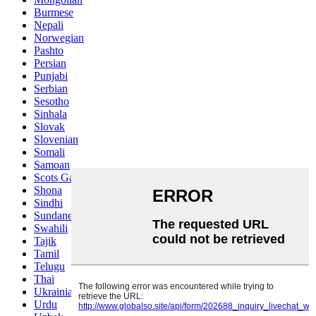
Burmese
Nepali
Norwegian
Pashto
Persian
Punjabi
Serbian
Sesotho
Sinhala
Slovak
Slovenian
Somali
Samoan
Scots Gaelic
Shona
Sindhi
Sundanese
Swahili
Tajik
Tamil
Telugu
Thai
Ukrainian
Urdu