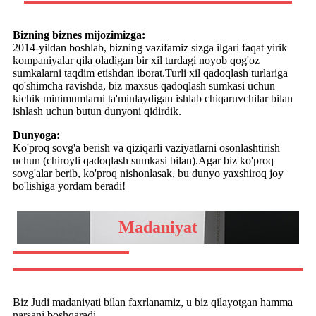
Bizning biznes mijozimizga:
2014-yildan boshlab, bizning vazifamiz sizga ilgari faqat yirik
kompaniyalar qila oladigan bir xil turdagi noyob qog'oz
sumkalarni taqdim etishdan iborat.Turli xil qadoqlash turlariga
qo'shimcha ravishda, biz maxsus qadoqlash sumkasi uchun
kichik minimumlarni ta'minlaydigan ishlab chiqaruvchilar bilan
ishlash uchun butun dunyoni qidirdik.
Dunyoga:
Ko'proq sovg'a berish va qiziqarli vaziyatlarni osonlashtirish
uchun (chiroyli qadoqlash sumkasi bilan).Agar biz ko'proq
sovg'alar berib, ko'proq nishonlasak, bu dunyo yaxshiroq joy
bo'lishiga yordam beradi!
Madaniyat
Biz Judi madaniyati bilan faxrlanamiz, u biz qilayotgan hamma
narsani boshqaradi.