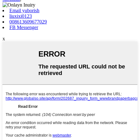
Email yuborish
liuxixi0123
008613609677029
FB Messenger
x