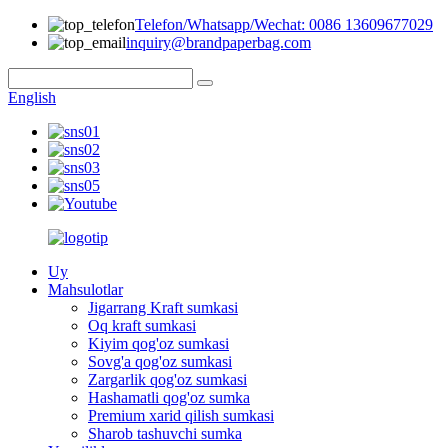
Telefon/Whatsapp/Wechat: 0086 13609677029
inquiry@brandpaperbag.com
English
Uy
Mahsulotlar
Jigarrang Kraft sumkasi
Oq kraft sumkasi
Kiyim qog'oz sumkasi
Sovg'a qog'oz sumkasi
Zargarlik qog'oz sumkasi
Hashamatli qog'oz sumka
Premium xarid qilish sumkasi
Sharob tashuvchi sumka