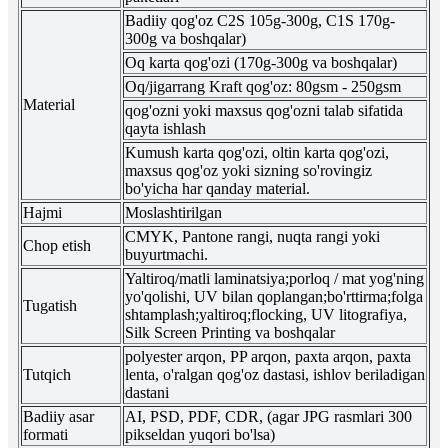
Badiiy qog'oz C2S 105g-300g, C1S 170g-
300g va boshqalar)
Oq karta qog'ozi (170g-300g va boshqalar)
Oq/jigarrang Kraft qog'oz: 80gsm - 250gsm
Material
qog'ozni yoki maxsus qog'ozni talab sifatida
qayta ishlash
Kumush karta qog'ozi, oltin karta qog'ozi,
maxsus qog'oz yoki sizning so'rovingiz
bo'yicha har qanday material.
Hajmi
Moslashtirilgan
CMYK, Pantone rangi, nuqta rangi yoki
Chop etish
buyurtmachi.
Yaltiroq/matli laminatsiya;porloq / mat yog'ning
yo'qolishi, UV bilan qoplangan;bo'rttirma;folga
Tugatish
shtamplash;yaltiroq;flocking, UV litografiya,
Silk Screen Printing va boshqalar
polyester arqon, PP arqon, paxta arqon, paxta
Tutqich
lenta, o'ralgan qog'oz dastasi, ishlov beriladigan
dastani
Badiiy asar
AI, PSD, PDF, CDR, (agar JPG rasmlari 300
formati
pikseldan yuqori bo'lsa)