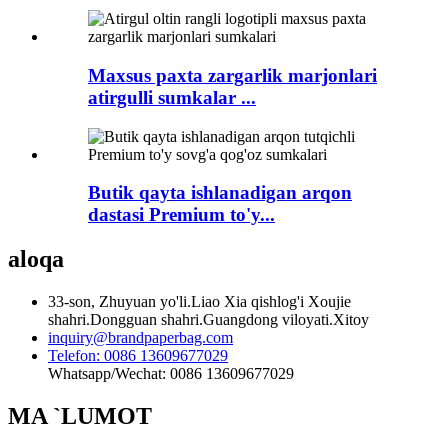
Maxsus paxta zargarlik marjonlari
atirgulli sumkalar ...
Butik qayta ishlanadigan arqon
dastasi Premium to'y...
aloqa
33-son, Zhuyuan yo'li.Liao Xia qishlog'i Xoujie
shahri.Dongguan shahri.Guangdong viloyati.Xitoy
inquiry@brandpaperbag.com
Telefon: 0086 13609677029
Whatsapp/Wechat: 0086 13609677029
MA `LUMOT