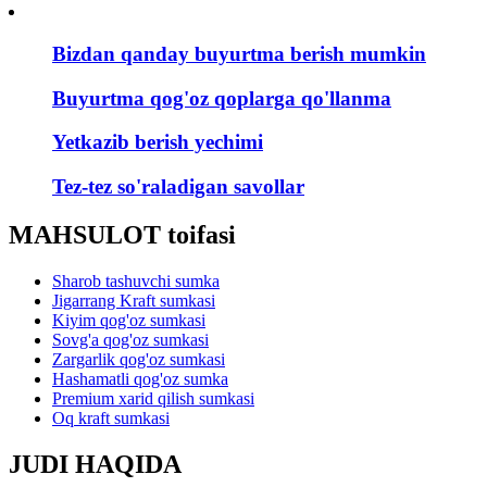
Bizdan qanday buyurtma berish mumkin
Buyurtma qog'oz qoplarga qo'llanma
Yetkazib berish yechimi
Tez-tez so'raladigan savollar
MAHSULOT toifasi
Sharob tashuvchi sumka
Jigarrang Kraft sumkasi
Kiyim qog'oz sumkasi
Sovg'a qog'oz sumkasi
Zargarlik qog'oz sumkasi
Hashamatli qog'oz sumka
Premium xarid qilish sumkasi
Oq kraft sumkasi
JUDI HAQIDA