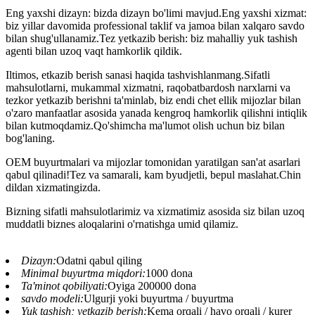
Eng yaxshi dizayn: bizda dizayn bo'limi mavjud.Eng yaxshi xizmat:
biz yillar davomida professional taklif va jamoa bilan xalqaro savdo
bilan shug'ullanamiz.Tez yetkazib berish: biz mahalliy yuk tashish
agenti bilan uzoq vaqt hamkorlik qildik.
Iltimos, etkazib berish sanasi haqida tashvishlanmang.Sifatli
mahsulotlarni, mukammal xizmatni, raqobatbardosh narxlarni va
tezkor yetkazib berishni ta'minlab, biz endi chet ellik mijozlar bilan
o'zaro manfaatlar asosida yanada kengroq hamkorlik qilishni intiqlik
bilan kutmoqdamiz.Qo'shimcha ma'lumot olish uchun biz bilan
bog'laning.
OEM buyurtmalari va mijozlar tomonidan yaratilgan san'at asarlari
qabul qilinadi!Tez va samarali, kam byudjetli, bepul maslahat.Chin
dildan xizmatingizda.
Bizning sifatli mahsulotlarimiz va xizmatimiz asosida siz bilan uzoq
muddatli biznes aloqalarini o'rnatishga umid qilamiz.
Dizayn:
Odatni qabul qiling
Minimal buyurtma miqdori:
1000 dona
Ta'minot qobiliyati:
Oyiga 200000 dona
savdo modeli:
Ulgurji yoki buyurtma / buyurtma
Yuk tashish; yetkazib berish:
Kema orqali / havo orqali / kurer