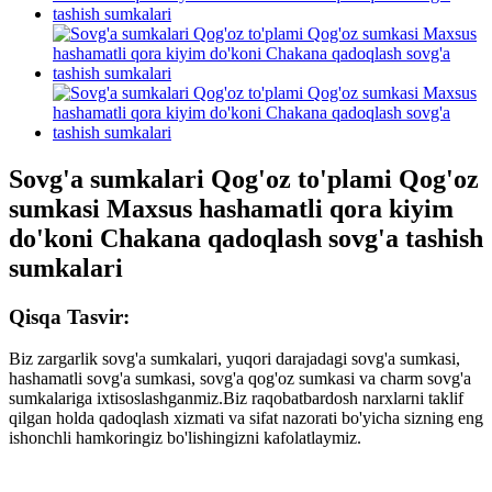
Sovg'a sumkalari Qog'oz to'plami Qog'oz
sumkasi Maxsus hashamatli qora kiyim
do'koni Chakana qadoqlash sovg'a tashish
sumkalari
Qisqa Tasvir:
Biz zargarlik sovg'a sumkalari, yuqori darajadagi sovg'a sumkasi,
hashamatli sovg'a sumkasi, sovg'a qog'oz sumkasi va charm sovg'a
sumkalariga ixtisoslashganmiz.Biz raqobatbardosh narxlarni taklif
qilgan holda qadoqlash xizmati va sifat nazorati bo'yicha sizning eng
ishonchli hamkoringiz bo'lishingizni kafolatlaymiz.