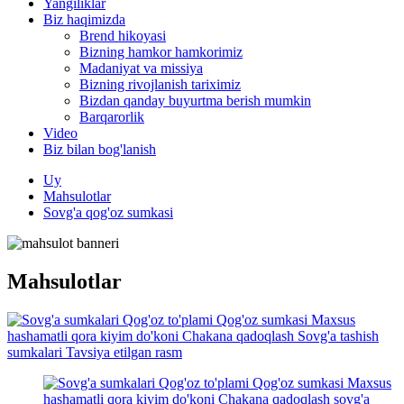
Yangiliklar
Biz haqimizda
Brend hikoyasi
Bizning hamkor hamkorimiz
Madaniyat va missiya
Bizning rivojlanish tariximiz
Bizdan qanday buyurtma berish mumkin
Barqarorlik
Video
Biz bilan bog'lanish
Uy
Mahsulotlar
Sovg'a qog'oz sumkasi
Mahsulotlar