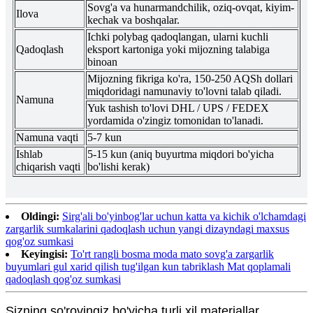
Sovg'a va hunarmandchilik, oziq-ovqat, kiyim-
Ilova
kechak va boshqalar.
Ichki polybag qadoqlangan, ularni kuchli
Qadoqlash
eksport kartoniga yoki mijozning talabiga
binoan
Mijozning fikriga ko'ra, 150-250 AQSh dollari
miqdoridagi namunaviy to'lovni talab qiladi.
Namuna
Yuk tashish to'lovi DHL / UPS / FEDEX
yordamida o'zingiz tomonidan to'lanadi.
Namuna vaqti
5-7 kun
Ishlab
5-15 kun (aniq buyurtma miqdori bo'yicha
chiqarish vaqti
bo'lishi kerak)
Oldingi:
Sirg'ali bo'yinbog'lar uchun katta va kichik o'lchamdagi
zargarlik sumkalarini qadoqlash uchun yangi dizayndagi maxsus
qog'oz sumkasi
Keyingisi:
To'rt rangli bosma moda mato sovg'a zargarlik
buyumlari gul xarid qilish tug'ilgan kun tabriklash Mat qoplamali
qadoqlash qog'oz sumkasi
Sizning so'rovingiz bo'yicha turli xil materiallar.