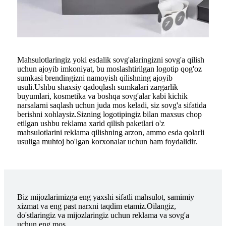
Mahsulotlaringiz yoki esdalik sovg'alaringizni sovg'a qilish
uchun ajoyib imkoniyat, bu moslashtirilgan logotip qog'oz
sumkasi brendingizni namoyish qilishning ajoyib
usuli.Ushbu shaxsiy qadoqlash sumkalari zargarlik
buyumlari, kosmetika va boshqa sovg'alar kabi kichik
narsalarni saqlash uchun juda mos keladi, siz sovg'a sifatida
berishni xohlaysiz.Sizning logotipingiz bilan maxsus chop
etilgan ushbu reklama xarid qilish paketlari o'z
mahsulotlarini reklama qilishning arzon, ammo esda qolarli
usuliga muhtoj bo'lgan korxonalar uchun ham foydalidir.
Biz mijozlarimizga eng yaxshi sifatli mahsulot, samimiy
xizmat va eng past narxni taqdim etamiz.Oilangiz,
do'stlaringiz va mijozlaringiz uchun reklama va sovg'a
uchun eng mos.