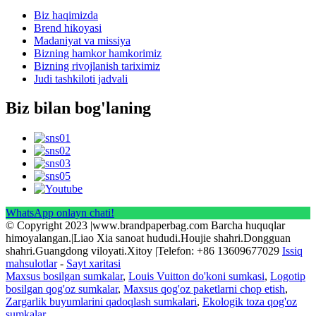
Biz haqimizda
Brend hikoyasi
Madaniyat va missiya
Bizning hamkor hamkorimiz
Bizning rivojlanish tariximiz
Judi tashkiloti jadvali
Biz bilan bog'laning
WhatsApp onlayn chati!
© Copyright 2023 |www.brandpaperbag.com Barcha huquqlar
himoyalangan.|Liao Xia sanoat hududi.Houjie shahri.Dongguan
shahri.Guangdong viloyati.Xitoy |Telefon: +86 13609677029
Issiq
mahsulotlar
-
Sayt xaritasi
Maxsus bosilgan sumkalar
,
Louis Vuitton do'koni sumkasi
,
Logotip
bosilgan qog'oz sumkalar
,
Maxsus qog'oz paketlarni chop etish
,
Zargarlik buyumlarini qadoqlash sumkalari
,
Ekologik toza qog'oz
sumkalar
,