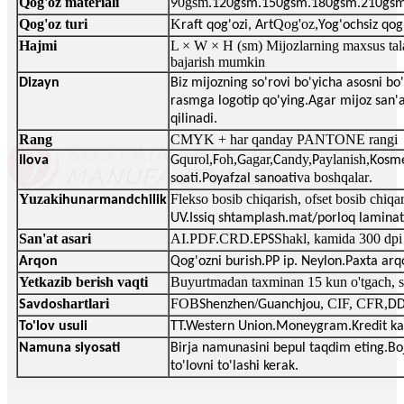
Qog'oz materiali
0gsm
9
.120gsm.150gsm.180gsm.210gs
Qog'oz turi
K
Qog'oz,
raft qog'ozi, Art
Yog'ochsiz qog
Hajmi
L × W × H (sm) Mijozlarning maxsus tala
bajarish mumkin
Dizayn
Biz mijozning so'rovi bo'yicha asosni b
rasmga logotip qo'ying.Agar mijoz san'
qilinadi.
Rang
CMYK + har qanday PANTONE rangi
qurol,
oh,
agar,
andy,
aylanish,
Ilova
G
F
G
C
P
Kosme
va boshqalar
soati.Poyafzal sanoati
.
Yuzaki
Flekso bosib chiqarish, ofset bosib chiqa
hunarmandchilik
UV.Issiq shtamplash.mat/porloq laminats
San'at asari
AI.PDF.CRD.
Shakl, kamida 300 dpi
EPS
Arqon
Qog'ozni burish.PP ip. Neylon.Paxta arq
Yetkazib berish vaqti
Buyurtmadan taxminan 15 kun o'tgach, si
shartlari
FOB
/
, CIF, CFR,
Savdo
Shenzhen
Guanchjou
DD
To'lov usuli
TT.Western Union.Moneygram.Kredit kar
Namuna siyosati
Birja namunasini bepul taqdim eting.
to'lovni to'lashi kerak.