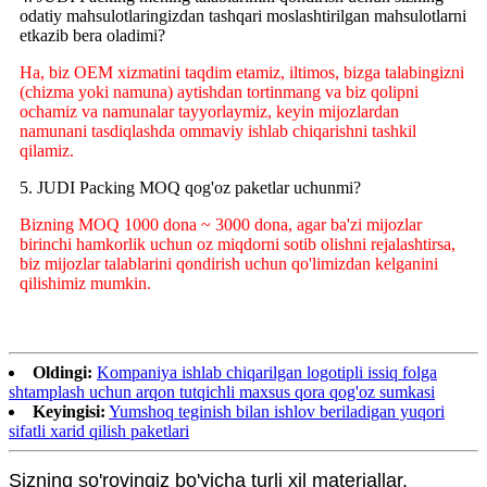
odatiy mahsulotlaringizdan tashqari moslashtirilgan mahsulotlarni
etkazib bera oladimi?
Ha, biz OEM xizmatini taqdim etamiz, iltimos, bizga talabingizni
(chizma yoki namuna) aytishdan tortinmang va biz qolipni
ochamiz va namunalar tayyorlaymiz, keyin mijozlardan
namunani tasdiqlashda ommaviy ishlab chiqarishni tashkil
qilamiz.
5. JUDI Packing MOQ qog'oz paketlar uchunmi?
Bizning MOQ 1000 dona ~ 3000 dona, agar ba'zi mijozlar
birinchi hamkorlik uchun oz miqdorni sotib olishni rejalashtirsa,
biz mijozlar talablarini qondirish uchun qo'limizdan kelganini
qilishimiz mumkin.
Oldingi:
Kompaniya ishlab chiqarilgan logotipli issiq folga
shtamplash uchun arqon tutqichli maxsus qora qog'oz sumkasi
Keyingisi:
Yumshoq teginish bilan ishlov beriladigan yuqori
sifatli xarid qilish paketlari
Sizning so'rovingiz bo'yicha turli xil materiallar.