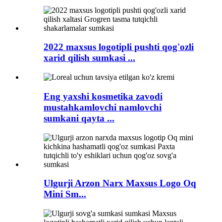
2022 maxsus logotipli pushti qog'ozli
xarid qilish sumkasi ...
Eng yaxshi kosmetika zavodi
mustahkamlovchi namlovchi
sumkani qayta ...
Ulgurji Arzon Narx Maxsus Logo Oq
Mini Sm...