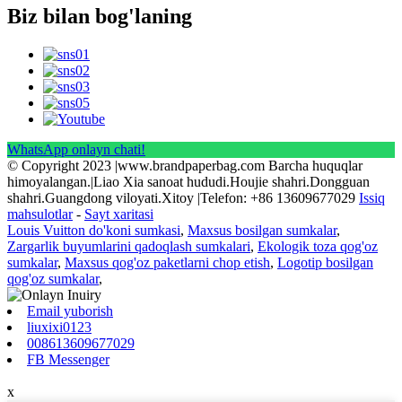
Biz bilan bog'laning
WhatsApp onlayn chati!
© Copyright 2023 |www.brandpaperbag.com Barcha huquqlar
himoyalangan.|Liao Xia sanoat hududi.Houjie shahri.Dongguan
shahri.Guangdong viloyati.Xitoy |Telefon: +86 13609677029
Issiq
mahsulotlar
-
Sayt xaritasi
Louis Vuitton do'koni sumkasi
,
Maxsus bosilgan sumkalar
,
Zargarlik buyumlarini qadoqlash sumkalari
,
Ekologik toza qog'oz
sumkalar
,
Maxsus qog'oz paketlarni chop etish
,
Logotip bosilgan
qog'oz sumkalar
,
Email yuborish
liuxixi0123
008613609677029
FB Messenger
x