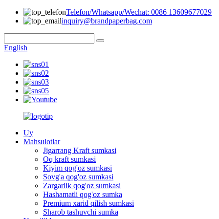
Telefon/Whatsapp/Wechat: 0086 13609677029
inquiry@brandpaperbag.com
English
Uy
Mahsulotlar
Jigarrang Kraft sumkasi
Oq kraft sumkasi
Kiyim qog'oz sumkasi
Sovg'a qog'oz sumkasi
Zargarlik qog'oz sumkasi
Hashamatli qog'oz sumka
Premium xarid qilish sumkasi
Sharob tashuvchi sumka