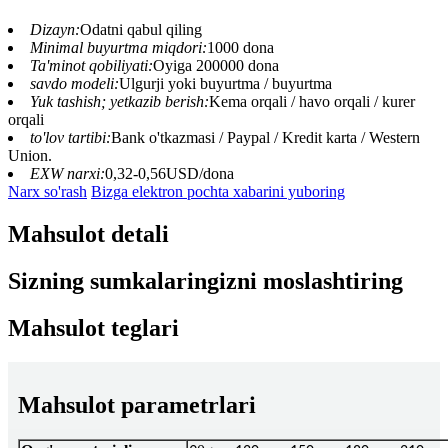
Dizayn:
Odatni qabul qiling
Minimal buyurtma miqdori:
1000 dona
Ta'minot qobiliyati:
Oyiga 200000 dona
savdo modeli:
Ulgurji yoki buyurtma / buyurtma
Yuk tashish; yetkazib berish:
Kema orqali / havo orqali / kurer
orqali
to'lov tartibi:
Bank o'tkazmasi / Paypal / Kredit karta / Western
Union.
EXW narxi:
0,32-0,56USD/dona
Narx so'rash
Bizga elektron pochta xabarini yuboring
Mahsulot detali
Sizning sumkalaringizni moslashtiring
Mahsulot teglari
Mahsulot parametrlari