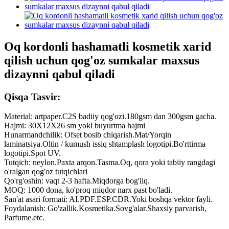
Oq kordonli hashamatli kosmetik xarid
qilish uchun qog'oz sumkalar maxsus
dizaynni qabul qiladi
Qisqa Tasvir:
Material: artpaper.C2S badiiy qog'ozi.180gsm dan 300gsm gacha.
Hajmi: 30X12X26 sm yoki buyurtma hajmi
Hunarmandchilik: Ofset bosib chiqarish.Mat/Yorqin
laminatsiya.Oltin / kumush issiq shtamplash logotipi.Bo'rttirma
logotipi.Spot UV.
Tutqich: neylon.Paxta arqon.Tasma.Oq, qora yoki tabiiy rangdagi
o'ralgan qog'oz tutqichlari
Qo'rg'oshin: vaqt 2-3 hafta.Miqdorga bog'liq.
MOQ: 1000 dona, ko'proq miqdor narx past bo'ladi.
San'at asari formati: AI.PDF.ESP.CDR.Yoki boshqa vektor fayli.
Foydalanish: Go'zallik.Kosmetika.Sovg'alar.Shaxsiy parvarish,
Parfume.etc.