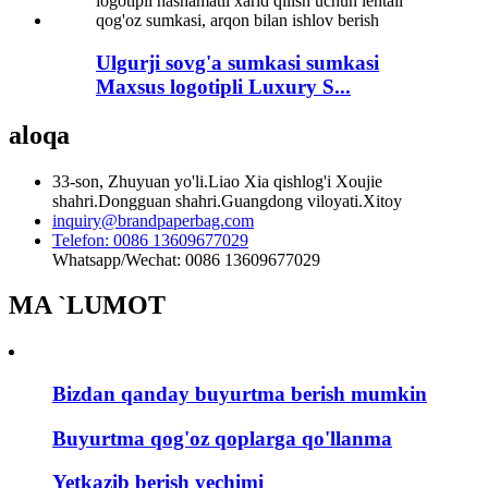
Ulgurji sovg'a sumkasi sumkasi
Maxsus logotipli Luxury S...
aloqa
33-son, Zhuyuan yo'li.Liao Xia qishlog'i Xoujie
shahri.Dongguan shahri.Guangdong viloyati.Xitoy
inquiry@brandpaperbag.com
Telefon: 0086 13609677029
Whatsapp/Wechat: 0086 13609677029
MA `LUMOT
Bizdan qanday buyurtma berish mumkin
Buyurtma qog'oz qoplarga qo'llanma
Yetkazib berish yechimi