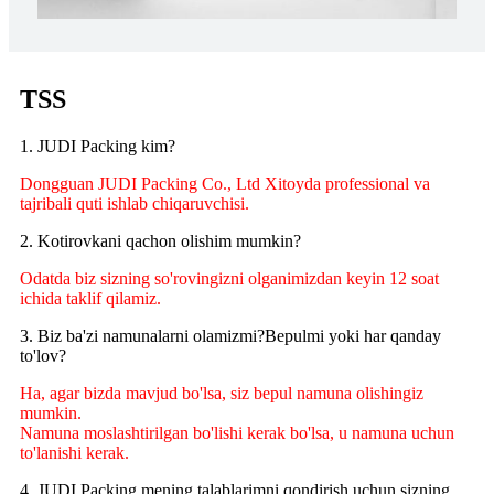
TSS
1. JUDI Packing kim?
Dongguan JUDI Packing Co., Ltd Xitoyda professional va
tajribali quti ishlab chiqaruvchisi.
2. Kotirovkani qachon olishim mumkin?
Odatda biz sizning so'rovingizni olganimizdan keyin 12 soat
ichida taklif qilamiz.
3. Biz ba'zi namunalarni olamizmi?Bepulmi yoki har qanday
to'lov?
Ha, agar bizda mavjud bo'lsa, siz bepul namuna olishingiz
mumkin.
Namuna moslashtirilgan bo'lishi kerak bo'lsa, u namuna uchun
to'lanishi kerak.
4. JUDI Packing mening talablarimni qondirish uchun sizning