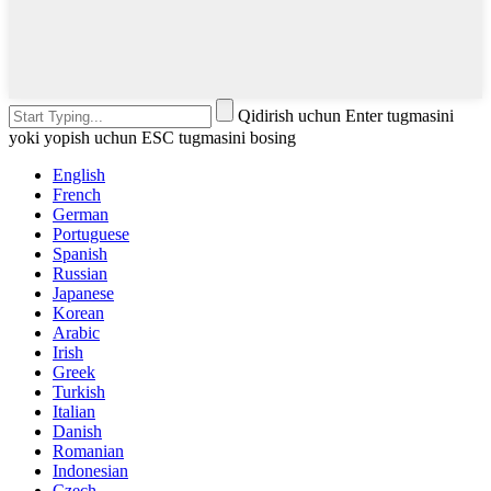
Qidirish uchun Enter tugmasini
yoki yopish uchun ESC tugmasini bosing
English
French
German
Portuguese
Spanish
Russian
Japanese
Korean
Arabic
Irish
Greek
Turkish
Italian
Danish
Romanian
Indonesian
Czech