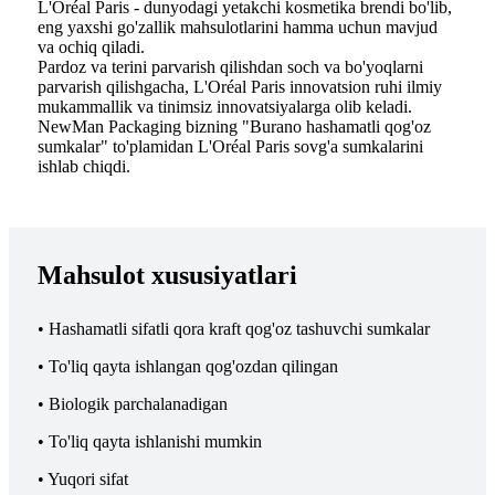
L'Oréal Paris - dunyodagi yetakchi kosmetika brendi bo'lib,
eng yaxshi go'zallik mahsulotlarini hamma uchun mavjud
va ochiq qiladi.
Pardoz va terini parvarish qilishdan soch va bo'yoqlarni
parvarish qilishgacha, L'Oréal Paris innovatsion ruhi ilmiy
mukammallik va tinimsiz innovatsiyalarga olib keladi.
NewMan Packaging bizning "Burano hashamatli qog'oz
sumkalar" to'plamidan L'Oréal Paris sovg'a sumkalarini
ishlab chiqdi.
Mahsulot xususiyatlari
• Hashamatli sifatli qora kraft qog'oz tashuvchi sumkalar
• To'liq qayta ishlangan qog'ozdan qilingan
• Biologik parchalanadigan
• To'liq qayta ishlanishi mumkin
• Yuqori sifat