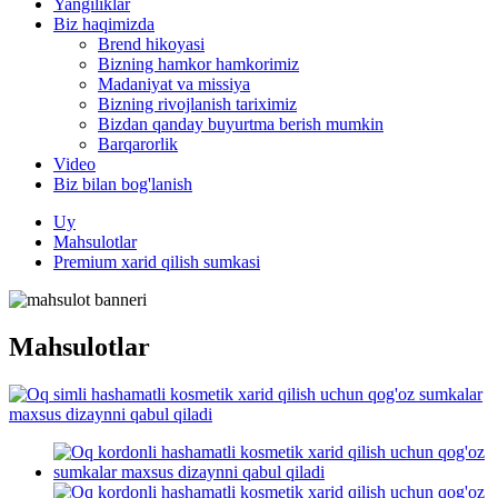
Yangiliklar
Biz haqimizda
Brend hikoyasi
Bizning hamkor hamkorimiz
Madaniyat va missiya
Bizning rivojlanish tariximiz
Bizdan qanday buyurtma berish mumkin
Barqarorlik
Video
Biz bilan bog'lanish
Uy
Mahsulotlar
Premium xarid qilish sumkasi
Mahsulotlar