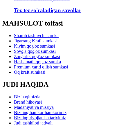
Tez-tez so'raladigan savollar
MAHSULOT toifasi
Sharob tashuvchi sumka
Jigarrang Kraft sumkasi
Kiyim qog'oz sumkasi
Sovg'a qog'oz sumkasi
Zargarlik qog'oz sumkasi
Hashamatli qog'oz sumka
Premium xarid qilish sumkasi
Oq kraft sumkasi
JUDI HAQIDA
Biz haqimizda
Brend hikoyasi
Madaniyat va missiya
Bizning hamkor hamkorimiz
Bizning rivojlanish tariximiz
Judi tashkiloti jadvali